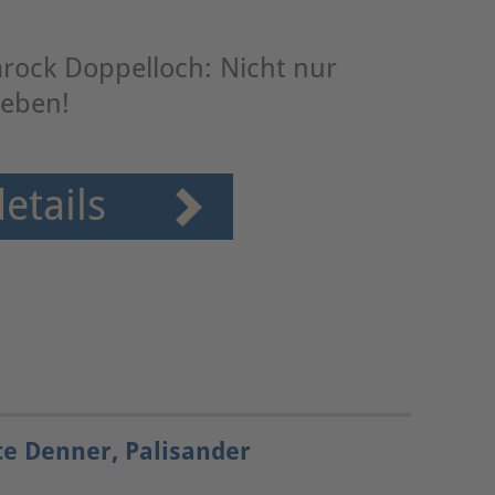
arock Doppelloch: Nicht nur
ieben!
etails
te Denner, Palisander