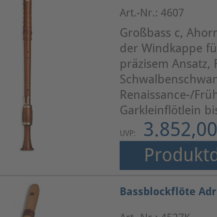
Art.-Nr.: 4607
Großbass c, Ahorn,
der Windkappe für
präzisem Ansatz, 
Schwalbenschwan
Renaissance-/Frü
Garkleinflötlein b
3.852,00
UVP:
Produktd
Bassblockflöte Ad