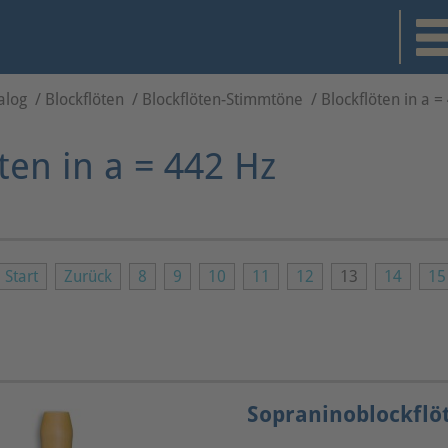
alog
/
Blockflöten
/
Blockflöten-Stimmtöne
/
Blockflöten in a =
ten in a = 442 Hz
Start
Zurück
8
9
10
11
12
13
14
15
Sopraninoblockflö