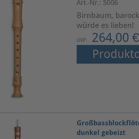
Art.-Nr.: 5006
Birnbaum, barock 
würde es lieben!
264,00 €
UVP:
Produktd
Großbassblockflöt
dunkel gebeizt