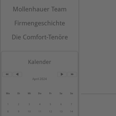
Mollenhauer Team
Firmengeschichte
Die Comfort-Tenöre
Kalender
April 2024
Mo
Di
Mi
Do
Fr
Sa
So
1
2
3
4
5
6
7
8
9
10
11
12
13
14