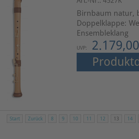
Art.-Nr.: 4527K
Birnbaum natur, 
Doppelklappe: We
Ensembleklang
2.179,00
UVP:
Produktd
Start
Zurück
8
9
10
11
12
13
14