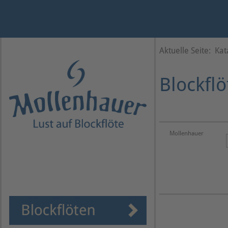
Jahr
Monat
Monat
Jahr
Aktuelle Seite:
Kat
Blockflö
Mollenhauer