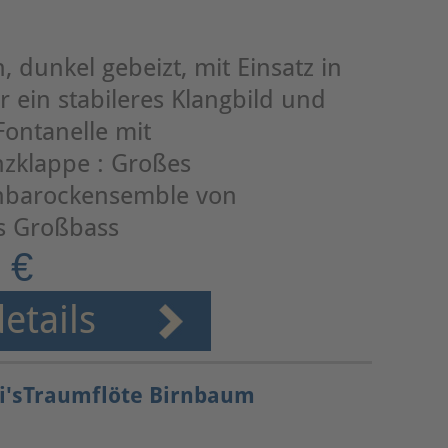
 dunkel gebeizt, mit Einsatz in
 ein stabileres Klangbild und
Fontanelle mit
zklappe : Großes
hbarockensemble von
is Großbass
 €
etails
ri'sTraumflöte Birnbaum