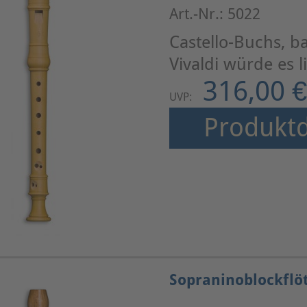
Art.-Nr.: 5022
Castello-Buchs, b
Vivaldi würde es l
316,00 €
UVP:
Produktd
Sopraninoblockflö