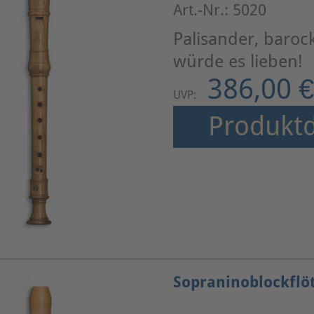
Art.-Nr.: 5020
Palisander, baroc
würde es lieben!
386,00 €
UVP:
Produktd
Sopraninoblockflö