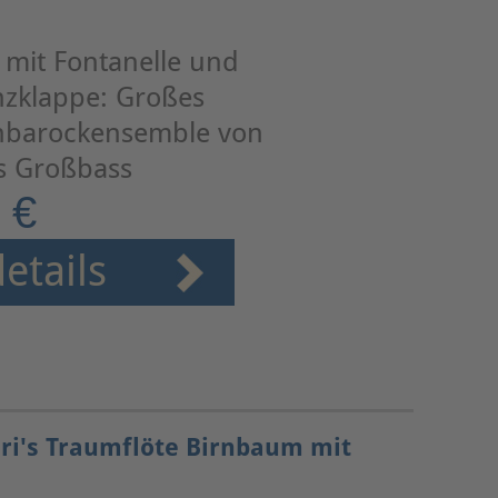
, mit Fontanelle und
zklappe: Großes
hbarockensemble von
is Großbass
 €
etails
dri's Traumflöte Birnbaum mit