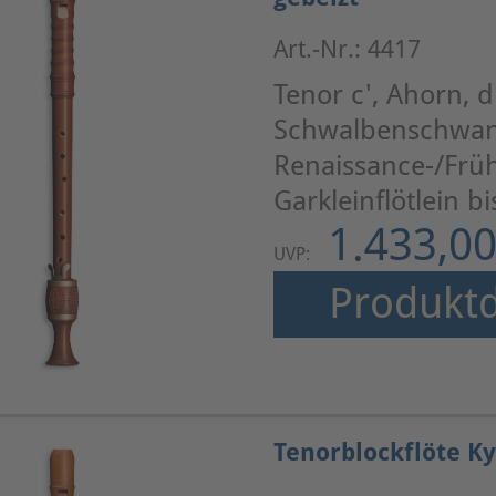
Art.-Nr.: 4417
Tenor c', Ahorn, d
Schwalbenschwan
Renaissance-/Frü
Garkleinflötlein b
1.433,00
UVP:
Produktd
Tenorblockflöte K