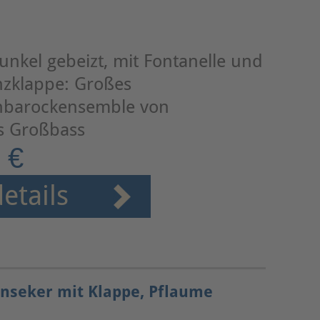
unkel gebeizt, mit Fontanelle und
zklappe: Großes
hbarockensemble von
is Großbass
 €
etails
ynseker mit Klappe, Pflaume