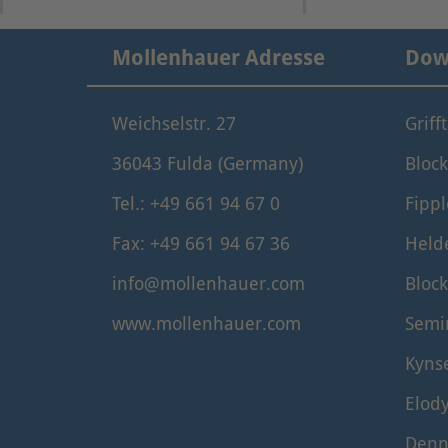
Mollenhauer Adresse
Dow
Weichselstr. 27
Griff
36043 Fulda (Germany)
Block
Tel.: +49 661 94 67 0
Fippl
Fax: +49 661 94 67 36
Held
info@mollenhauer.com
Block
www.mollenhauer.com
Semi
Kyns
Elod
Denn