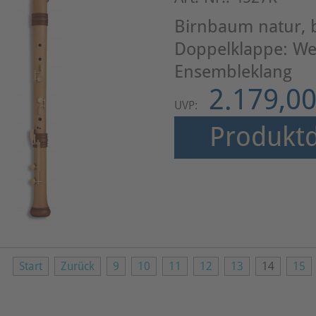
Birnbaum natur, 
Doppelklappe: We
Ensembleklang
2.179,00
UVP:
Produktd
Start
Zurück
9
10
11
12
13
14
15