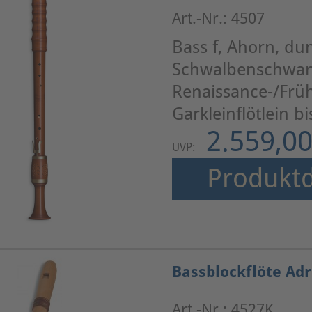
Art.-Nr.: 4507
Bass f, Ahorn, dun
Schwalbenschwan
Renaissance-/Frü
Garkleinflötlein b
2.559,00
UVP:
Produktd
Bassblockflöte Ad
Art.-Nr.: 4527K