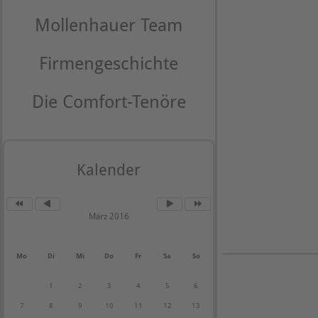
Mollenhauer Team
Firmengeschichte
Die Comfort-Tenöre
Kalender
März 2016
Mo
Di
Mi
Do
Fr
Sa
So
1
2
3
4
5
6
7
8
9
10
11
12
13