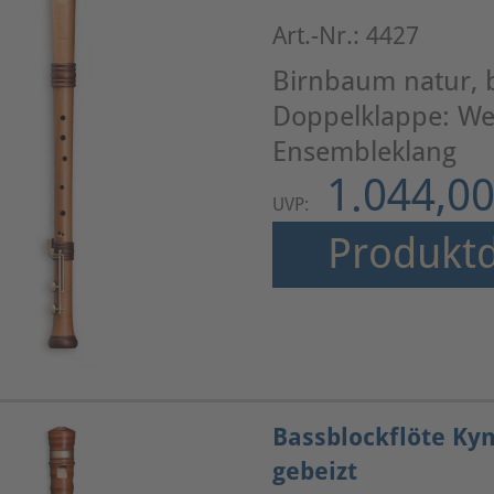
Art.-Nr.: 4427
Birnbaum natur, 
Doppelklappe: We
Ensembleklang
1.044,00
UVP:
Produktd
Bassblockflöte Ky
gebeizt