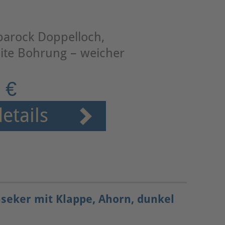
barock Doppelloch,
ite Bohrung – weicher
 €
etails
nseker mit Klappe, Ahorn, dunkel