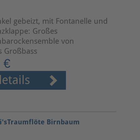
kel gebeizt, mit Fontanelle und
zklappe: Großes
hbarockensemble von
is Großbass
 €
etails
ri'sTraumflöte Birnbaum