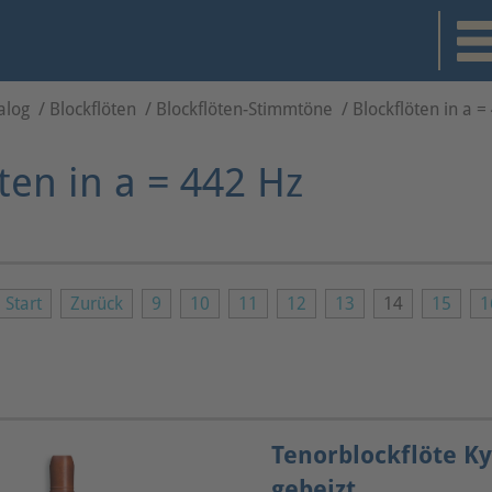
alog
/
Blockflöten
/
Blockflöten-Stimmtöne
/
Blockflöten in a =
ten in a = 442 Hz
Start
Zurück
9
10
11
12
13
14
15
1
Tenorblockflöte K
gebeizt