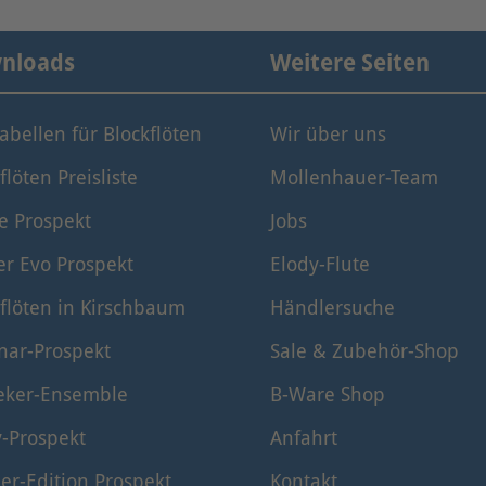
nloads
Weitere Seiten
tabellen für Blockflöten
Wir über uns
flöten Preisliste
Mollenhauer-Team
e Prospekt
Jobs
er Evo Prospekt
Elody-Flute
flöten in Kirschbaum
Händlersuche
nar-Prospekt
Sale & Zubehör-Shop
eker-Ensemble
B-Ware Shop
y-Prospekt
Anfahrt
er-Edition Prospekt
Kontakt