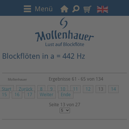
Blockflöten in a = 442 Hz
Ergebnisse 61 - 65 von 134
Mollenhauer
Start
Zurück
8
9
10
11
12
13
14
15
16
17
Weiter
Ende
Seite 13 von 27