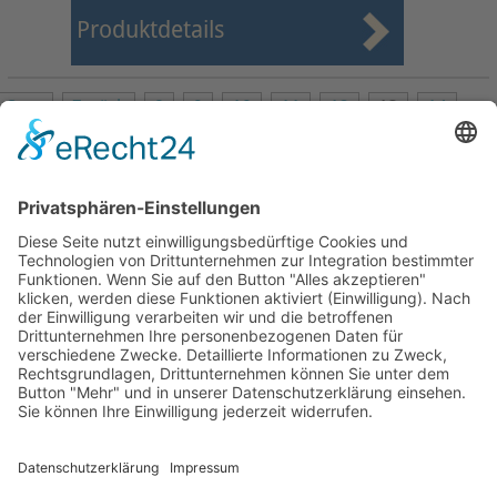
Produktdetails
Start
Zurück
8
9
10
11
12
13
14
15
16
17
Weiter
Ende
Seite 13 von 27
Mollenhauer Adresse
Downloads
Weitere Seiten
Händlerbereich
© 1995–2026 Mollenhauer Blockflöten