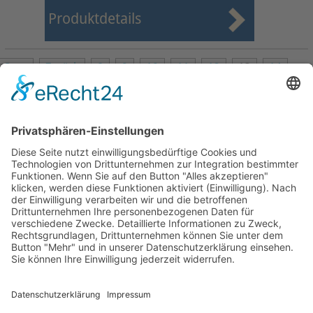
Produktdetails
Start
Zurück
8
9
10
11
12
13
14
15
16
17
Weiter
Ende
Seite 13 von 27
Mollenhauer Adresse
Downloads
Weitere Seiten
Händlerbereich
© 1995–2026 Mollenhauer Blockflöten