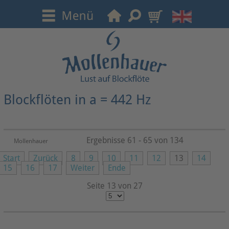
Blockflöten in a = 442 Hz
Ergebnisse 61 - 65 von 134
Mollenhauer
Start
Zurück
8
9
10
11
12
13
14
15
16
17
Weiter
Ende
Seite 13 von 27